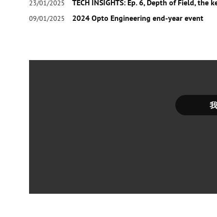
TECH INSIGHTS: Ep. 6, Depth of Field, the 
23/01/2025
2024 Opto Engineering end-year event
09/01/2025