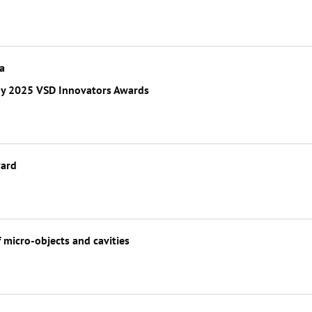
va
by 2025 VSD Innovators Awards
ward
 micro-objects and cavities