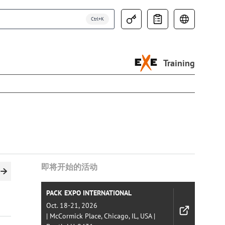
Training
即将开始的活动
2014
2013
2012
2011
PACK EXPO INTERNATIONAL
Oct. 18-21, 2026
| McCormick Place, Chicago, IL, USA |