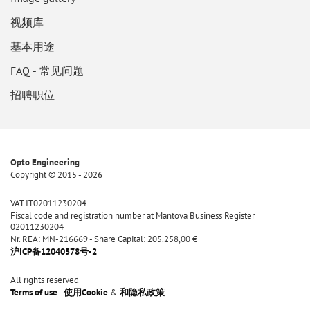
视频库
基本用途
FAQ - 常见问题
招聘职位
Opto Engineering
Copyright © 2015 - 2026
VAT IT02011230204
Fiscal code and registration number at Mantova Business Register
02011230204
Nr. REA: MN-216669 - Share Capital: 205.258,00 €
沪ICP备12040578号-2
All rights reserved
Terms of use
-
使用Cookie
&
和隐私政策