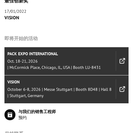
最佳创新奖
17/01/2022
VISION
即将开始的活动
PACK EXPO INTERNATIONAL
Oct. 18-21, 2026
| McCormick Place, Chicago, IL, USA | Booth LU-8431
VISION
October 6-8, 2026 | Messe Stuttgart | Booth 8D48 | Hall 8
| Stuttgart, Germany
与我们的销售工程师
预约